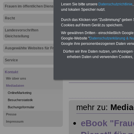
Eu
Lesen Sie bitte unsere
Datenschutzrichtlinie
,
Frauen im öffentlichen Dienst
und lokalen Speicher nutzt.
Der
inf
Recht
sei
Durch das Klicken von "Zustimmung" geben Sie
The
Cookies auf Ihrem Gerät zu speichern.
Arb
Landesvorschriften
Wir gewähren Dritten - einschließlich Google -
öff
Gleichstellung
Google-Website "
Datenschutzerklärung & N
ach
Wis
Google ihre personenbezogenen Daten verw
Ausgewählte Websites für Frauen
(TV
Dürfen wir Ihre Daten nutzen, um Anzeigen 
Län
erheben Daten und verwenden Cookies, 
Neb
Service
Die
Fra
Kontakt
Bes
Wir über uns
Mediadaten
OnlineMarketing
Besucherstatistik
mehr zu:
Media
Buchungsformular
Presse
eBook "Fraue
Impressum