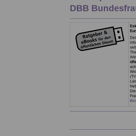
DBB Bundesfra
Exk
Eu
Der
inf
sei
The
Arb
öff
ach
Wis
(TV
Län
Neb
Die
Fra
Bes