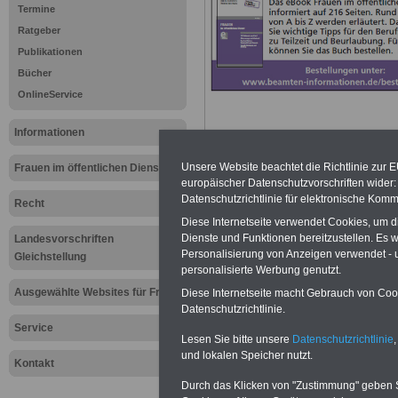
Termine
Ratgeber
Publikationen
Bücher
OnlineService
Informationen
Unsere Website beachtet die Richtlinie zur 
Frauen im öffentlichen Dienst
europäischer Datenschutzvorschriften wide
Datenschutzrichtlinie für elektronische Komm
Recht
Meldungen 
Diese Internetseite verwendet Cookies, um 
Dienste und Funktionen bereitzustellen. Es
Landesvorschriften
öffentliche
Personalisierung von Anzeigen verwendet - un
Gleichstellung
personalisierte Werbung genutzt.
Ausgewählte Websites für Frauen
Diese Internetseite macht Gebrauch von Cooki
Datenschutzrichtlinie.
Hier finden Sie w
Service
Lesen Sie bitte unsere
Datenschutzrichtlinie
,
und lokalen Speicher nutzt.
für Frauen im öff
Kontakt
Durch das Klicken von "Zustimmung" geben Sie