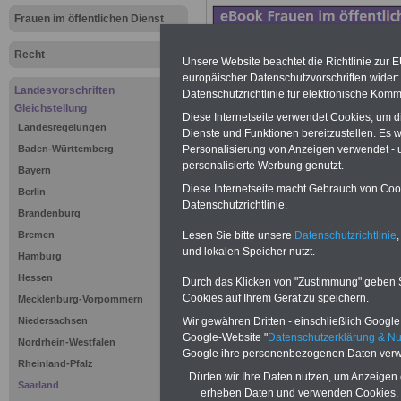
Frauen im öffentlichen Dienst
Recht
Unsere Website beachtet die Richtlinie zur 
europäischer Datenschutzvorschriften wide
Landesvorschriften
Datenschutzrichtlinie für elektronische Komm
Gleichstellung
Diese Internetseite verwendet Cookies, um 
Landesregelungen
Dienste und Funktionen bereitzustellen. Es
Baden-Württemberg
Personalisierung von Anzeigen verwendet - un
personalisierte Werbung genutzt.
Bayern
Diese Internetseite macht Gebrauch von Cooki
Berlin
Datenschutzrichtlinie.
Brandenburg
Bremen
Lesen Sie bitte unsere
Datenschutzrichtlinie
,
>>>
zur Übersic
und lokalen Speicher nutzt.
Hamburg
Hessen
Durch das Klicken von "Zustimmung" geben Sie
Saarländischen
Cookies auf Ihrem Gerät zu speichern.
Mecklenburg-Vorpommern
Gleichstellung
Niedersachsen
Wir gewähren Dritten - einschließlich Google -
Google-Website "
Datenschutzerklärung & N
Nordrhein-Westfalen
Google ihre personenbezogenen Daten verw
Rheinland-Pfalz
Dürfen wir Ihre Daten nutzen, um Anzeigen 
Saarland
erheben Daten und verwenden Cookies, 