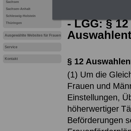
Saarland
Sachsen
Landesglei
Sachsen-Anhalt
Schleswig-Holstein
- LGG: §
12
Thüringen
Auswahlen
Ausgewählte Websites für Frauen
Service
§
12 Auswahlen
Kontakt
(1) Um die Gleic
Frauen und Männ
Einstellungen, Ü
höherwertiger Tä
Beförderungen so