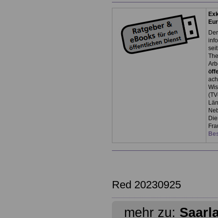
Exk
Eu
Der
inf
sei
The
Arb
öff
ach
Wis
(TV
Län
Neb
Die
Fra
Bes
Red 20230925
mehr zu:
Saarl