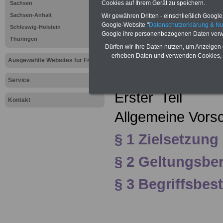
Cookies auf Ihrem Gerät zu speichern.
Sachsen
(Nds.GVBl. Nr.2
Sachsen-Anhalt
Wir gewähren Dritten - einschließlich Google -
Google-Website "
Datenschutzerklärung & N
Schleswig-Holstein
Google ihre personenbezogenen Daten verw
Thüringen
Dürfen wir Ihre Daten nutzen, um Anzeigen 
Inhaltsübersicht
erheben Daten und verwenden Cookies, 
Ausgewählte Websites für Frauen
Service
Erster Teil
Kontakt
Allgemeine Vorsc
§ 1 Zielsetzung
§ 2 Geltungsbe
§ 3 Begriffsbe