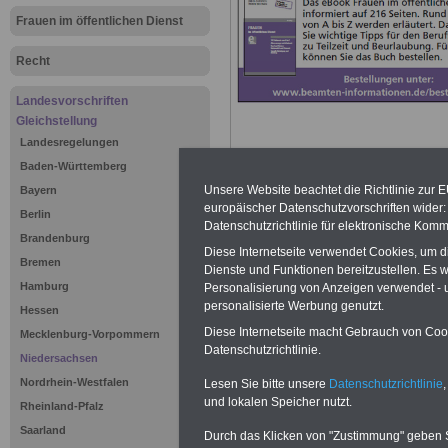
Frauen im öffentlichen Dienst
Recht
Landesvorschriften
Gleichstellung
Landesregelungen
Baden-Württemberg
Unsere Website beachtet die Richtlinie zur 
Bayern
europäischer Datenschutzvorschriften wide
Berlin
Datenschutzrichtlinie für elektronische Komm
Niedersäch
Brandenburg
Diese Internetseite verwendet Cookies, um 
Bremen
Gleichbere
Dienste und Funktionen bereitzustellen. Es
Hamburg
Personalisierung von Anzeigen verwendet - un
(NGG) - Übe
personalisierte Werbung genutzt.
Hessen
Diese Internetseite macht Gebrauch von Cooki
Mecklenburg-Vorpommern
Datenschutzrichtlinie.
vom 9. Dezembe
Niedersachsen
Nordrhein-Westfalen
Lesen Sie bitte unsere
Datenschutzrichtlinie
,
Nr.30/2010 S.558
und lokalen Speicher nutzt.
Rheinland-Pfalz
Saarland
15 des Gesetzes
Durch das Klicken von "Zustimmung" geben Sie