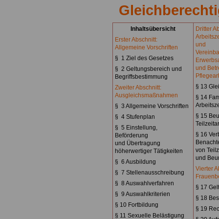
Gleichberecht
Inhaltsübersicht
Dritter A
Arbeitsz
Erster Abschnitt:
und
Allgemeine Vorschriften
Vereinba
§ 1 Ziel des Gesetzes
Erwerbsa
und Betr
§ 2 Geltungsbereich und
Pflegear
Begriffsbestimmung
§ 13 Gle
Zweiter Abschnitt:
Ausgleichsmaßnahmen
§ 14 Fam
Arbeitsz
§ 3 Allgemeine Vorschriften
§ 15 Be
§ 4 Stufenplan
Teilzeita
§ 5 Einstellung,
§ 16 Ver
Beförderung
Benachte
und Übertragung
von Teil
höherwertiger Tätigkeiten
und Beu
§ 6 Ausbildung
Vierter A
§ 7 Stellenausschreibung
Frauenbe
§ 8 Auswahlverfahren
§ 17 Gel
§ 9 Auswahlkriterien
§ 18 Bes
§ 10 Fortbildung
§ 19 Rec
§ 11 Sexuelle Belästigung