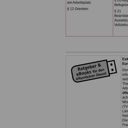
§ 20 Au
am Arbeitsplatz
Befugni
§ 12 Gremien
§ 21
Beansta
Aussetz
Vollzieh
Exk
Eu
Der
inf
sei
The
Arb
öff
ach
Wis
(TV
Län
Neb
Die
Fra