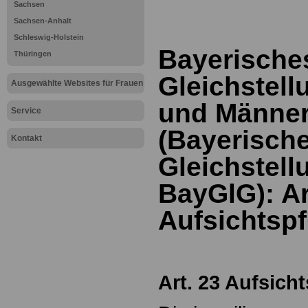
Sachsen
Sachsen-Anhalt
Schleswig-Holstein
Bayerische
Thüringen
Gleichstell
Ausgewählte Websites für Frauen
und Männe
Service
(Bayerisch
Kontakt
Gleichstell
BayGlG): Ar
Aufsichtspf
Art.
23 Aufsicht