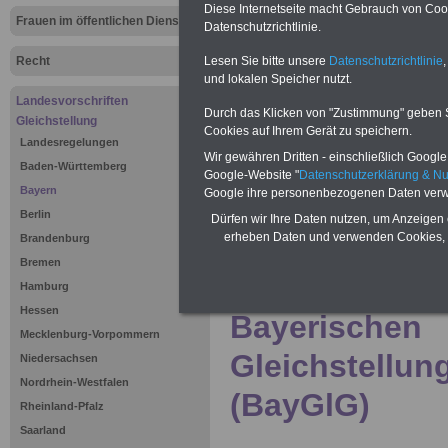
Diese Internetseite macht Gebrauch von Cooki
Frauen im öffentlichen Dienst
Datenschutzrichtlinie.
Lesen Sie bitte unsere
Datenschutzrichtlinie
,
Recht
und lokalen Speicher nutzt.
Landesvorschriften
Durch das Klicken von "Zustimmung" geben Sie
Gleichstellung
Cookies auf Ihrem Gerät zu speichern.
Landesregelungen
Wir gewähren Dritten - einschließlich Google -
Baden-Württemberg
Google-Website "
Datenschutzerklärung & N
Bayern
Google ihre personenbezogenen Daten verw
Berlin
Dürfen wir Ihre Daten nutzen, um Anzeigen 
erheben Daten und verwenden Cookies, 
Brandenburg
Bremen
>>>
zur Übersi
Hamburg
Hessen
Bayerischen
Mecklenburg-Vorpommern
Gleichstellun
Niedersachsen
Nordrhein-Westfalen
(BayGlG)
Rheinland-Pfalz
Saarland