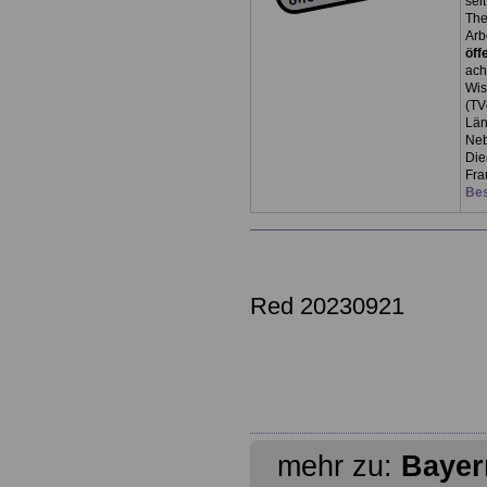
sei
The
Arb
öff
ach
Wis
(TV
Län
Neb
Die
Fra
Bes
Red 20230921
mehr zu:
Bayer