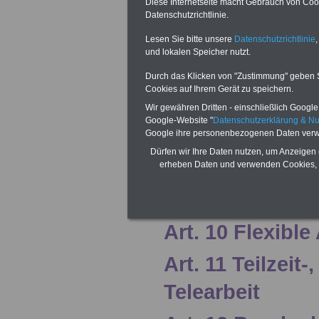
Diese Internetseite macht Gebrauch von Cooki
Begründungspf
Datenschutzrichtlinie.
Lesen Sie bitte unsere
Datenschutzrichtlinie
,
Abschnitt II So
und lokalen Speicher nutzt.
Förderung der Gl
Durch das Klicken von "Zustimmung" geben Sie
Cookies auf Ihrem Gerät zu speichern.
Art. 7 Stellena
Wir gewähren Dritten - einschließlich Google -
Google-Website "
Datenschutzerklärung & N
Google ihre personenbezogenen Daten verw
Art. 8 Einstellu
Dürfen wir Ihre Daten nutzen, um Anzeigen 
Aufstieg
erheben Daten und verwenden Cookies, 
Art. 9 Fortbildu
Art. 10 Flexible
Art. 11 Teilzei
Telearbeit