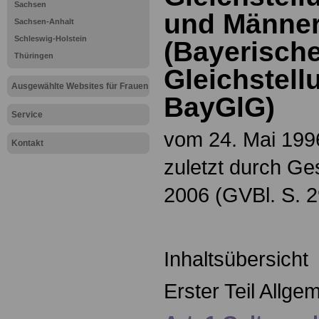
Sachsen
und Männe
Sachsen-Anhalt
Schleswig-Holstein
(Bayerisch
Thüringen
Gleichstell
Ausgewählte Websites für Frauen
BayGlG)
Service
vom 24. Mai 1996
Kontakt
zuletzt durch Ge
2006 (GVBl. S. 2
Inhaltsübersicht
Erster Teil Allge