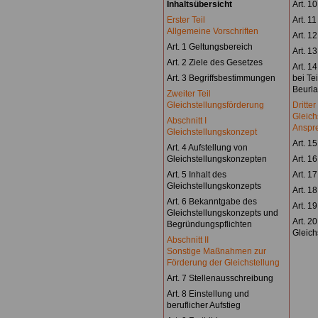
Inhaltsübersicht
Art. 10
Erster Teil
Art. 1
Allgemeine Vorschriften
Art. 1
Art. 1 Geltungsbereich
Art. 1
Art. 2 Ziele des Gesetzes
Art. 1
Art. 3 Begriffsbestimmungen
bei Te
Beurl
Zweiter Teil
Gleichstellungsförderung
Dritter
Gleich
Abschnitt I
Anspr
Gleichstellungskonzept
Art. 1
Art. 4 Aufstellung von
Gleichstellungskonzepten
Art. 1
Art. 5 Inhalt des
Art. 1
Gleichstellungskonzepts
Art. 1
Art. 6 Bekanntgabe des
Art. 1
Gleichstellungskonzepts und
Art. 2
Begründungspflichten
Gleich
Abschnitt II
Sonstige Maßnahmen zur
Förderung der Gleichstellung
Art. 7 Stellenausschreibung
Art. 8 Einstellung und
beruflicher Aufstieg