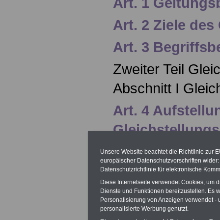
Art. 1 Geltungs
Art. 2 Ziele de
Art. 3 Begriff
Zweiter Teil Glei
Abschnitt I Glei
Art. 4 Aufstell
Gleichstellung
Art. 5 Inhalt des
Unsere Website beachtet die Richtlinie zur 
europäischer Datenschutzvorschriften wide
Gleichstellung
Datenschutzrichtlinie für elektronische Komm
Diese Internetseite verwendet Cookies, um 
Art. 6 Bekannt
Dienste und Funktionen bereitzustellen. Es
Personalisierung von Anzeigen verwendet - un
Gleichstellung
personalisierte Werbung genutzt.