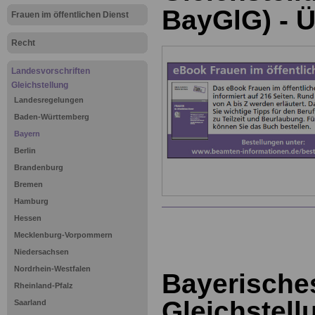
BayGlG) - Ü
Frauen im öffentlichen Dienst
Recht
Landesvorschriften
Gleichstellung
Landesregelungen
Baden-Württemberg
Bayern
Berlin
Brandenburg
Bremen
Hamburg
Hessen
Mecklenburg-Vorpommern
Niedersachsen
Nordrhein-Westfalen
Bayerische
Rheinland-Pfalz
Gleichstell
Saarland