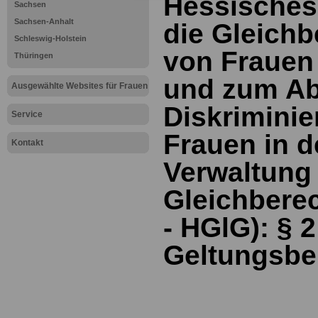
Hessisches
Sachsen
Sachsen-Anhalt
die Gleich
Schleswig-Holstein
von Frauen
Thüringen
und zum A
Ausgewählte Websites für Frauen
Diskrimini
Service
Frauen in d
Kontakt
Verwaltung
Gleichbere
- HGlG): §
2
Geltungsbe