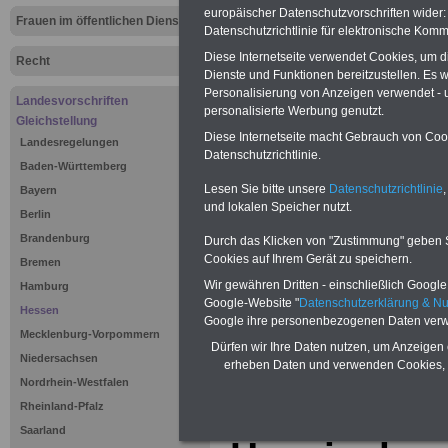
europäischer Datenschutzvorschriften wide
Frauen im öffentlichen Dienst
Datenschutzrichtlinie für elektronische Komm
Diese Internetseite verwendet Cookies, um 
Recht
Dienste und Funktionen bereitzustellen. Es
Personalisierung von Anzeigen verwendet - un
Landesvorschriften
personalisierte Werbung genutzt.
Gleichstellung
Diese Internetseite macht Gebrauch von Cooki
Landesregelungen
Datenschutzrichtlinie.
Baden-Württemberg
Lesen Sie bitte unsere
Datenschutzrichtlinie
,
Bayern
und lokalen Speicher nutzt.
Berlin
Brandenburg
Durch das Klicken von "Zustimmung" geben Sie
Cookies auf Ihrem Gerät zu speichern.
Bremen
>>>
zurück zum
Wir gewähren Dritten - einschließlich Google -
Hamburg
Google-Website "
Datenschutzerklärung & N
Hessen
Gleichberechti
Google ihre personenbezogenen Daten verw
Mecklenburg-Vorpommern
Dürfen wir Ihre Daten nutzen, um Anzeigen 
Niedersachsen
erheben Daten und verwenden Cookies, 
Nordrhein-Westfalen
Rheinland-Pfalz
Saarland