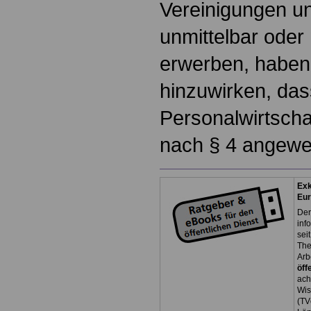
Vereinigungen u
unmittelbar oder 
erwerben, haben 
hinzuwirken, das
Personalwirtscha
nach § 4 angewe
Exk
Eu
Der
inf
sei
The
Arb
öff
ach
Wis
(TV