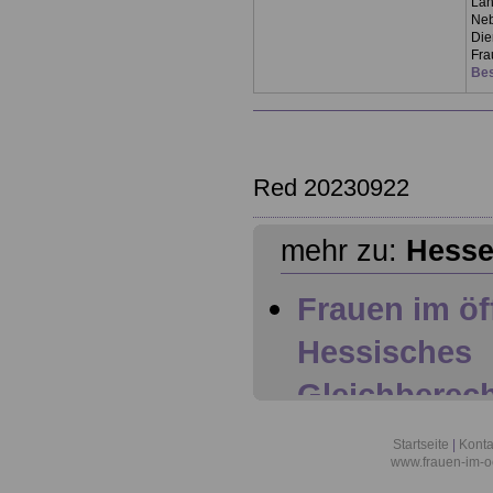
Län
Neb
Die
Fra
Bes
Red 20230922
mehr zu:
Hess
Frauen im öf
Hessisches
Gleichberec
(HGlG) - Übe
Startseite
|
Konta
www.frauen-im-oe
Hessen: Hes