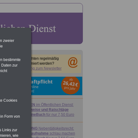
en zweier
ie
Sie möchten regelmäßig
rn bestimmte
informiert werden?
 Daten zur
Anmeldung zum Newsletter
nicht
ite Cookies
FRAUEN
im Öffentlichen Dienst:
Hinweise und Ratschläge
>>>
OnlineBuch
für nur 7,50 Euro
 in Form von
ACHTUNG
Nebentätigkeitsrecht:
s Links zur
vor Jobaufnahme
schlau machen
mieren, wie