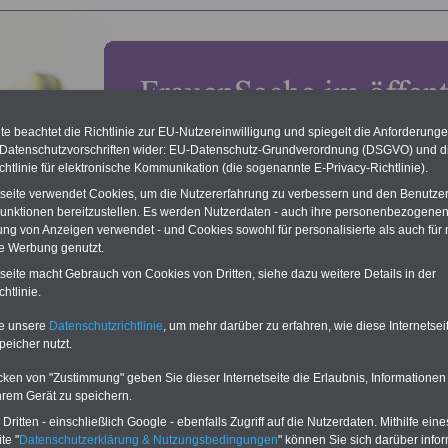
e beachtet die Richtlinie zur EU-Nutzereinwilligung und spiegelt die Anforderung
 Datenschutzvorschriften wider: EU-Datenschutz-Grundverordnung (DSGVO) und d
chtlinie für elektronische Kommunikation (die sogenannte E-Privacy-Richtlinie).
tseite verwendet Cookies, um die Nutzererfahrung zu verbessern und den Benutze
unktionen bereitzustellen. Es werden Nutzerdaten - auch ihre personenbezogenen
ung von Anzeigen verwendet - und Cookies sowohl für personalisierte als auch für 
te Werbung genutzt.
: Hessisches Gleichberechtigungsgesetz (HGlG): § 12
tseite macht Gebrauch von Cookies von Dritten, siehe dazu weitere Details in der
nalentwicklung
htlinie.
O
nline
S
ervic
e
für 10
te unsere
Datenschutzrichtlinie
, um mehr darüber zu erfahren, wie diese Internetse
Euro
peicher nutzt.
Für nur 10,00 Euro bei einer
Laufzeit von 12 Monaten bleiben
cken von "Zustimmung" geben Sie dieser Internetseite die Erlaubnis, Informationen
Sie in den wichtigsten Fragen
hrem Gerät zu speichern.
zum Öffentlichen Dienst auf dem
Laufenden: auch ein eBook zu
ritten - einschließlich Google - ebenfalls Zugriff auf die Nutzerdaten. Mithilfe eine
Frauen im öffentlichen Dienst
ist
te "
Datenschutzerklärung & Nutzungsbedingungen
" können Sie sich darüber infor