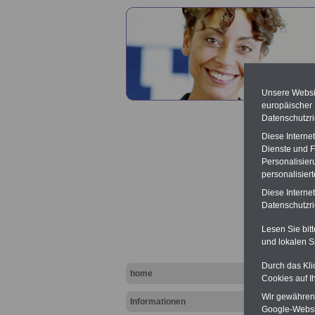
Unsere Websit
europäischer
Datenschutzri
Diese Interne
Dienste und F
Personalisier
personalisier
Hessen
Diese Interne
Perso
Datenschutzric
Lesen Sie bit
und lokalen S
Durch das Kli
home
Cookies auf I
Wir gewähren D
Informationen
Google-Websi