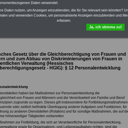
enthalten. Der OnlineService
personenbezogenen Daten verwendet.
bietet 10 Bücher und eBooks
hre Daten nutzen, um Anzeigen einzublenden, die für Sie relevant sein könnten? U
zum herunterladen, lesen und
ausdrucken
>>>zur Bestellung
aten und verwenden Cookies, um personalisierte Anzeigen einzublenden und Me
erfassen.
Ja, ich stimme zu!
ck zum Hessischen Gleichberechtigungsgesetz (HGlH)
ches Gesetz über die Gleichberechtigung von Frauen und
rn und zum Abbau von Diskriminierungen von Frauen in
fentlichen Verwaltung (Hessisches
berechtigungsgesetz - HGlG): §
12 Personalentwicklung
sonalentwicklung
Dienststellen haben bei Maßnahmen zur Personalentwicklung die
leichheit von Frauen und Männern und die Vereinbarkeit von Familie und Beruf
prinzipien zugrunde zu legen. Dieses gilt insbesondere für Fortbildungsmaßnahmen
auernde oder zeitlich befristete Übertragung anderer Aufgaben und Funktionen, für
dnung zu anderen Dienststellen (Rotation) und für sonstige Maßnahmen, die auf di
e höherwertiger Tätigkeiten vorbereiten.
aßnahmen zur Fortbildung, die sich an Verantwortliche für Personalentwicklung,
verwaltung sowie für Organisations- und Leitungsaufgaben richten, sind die