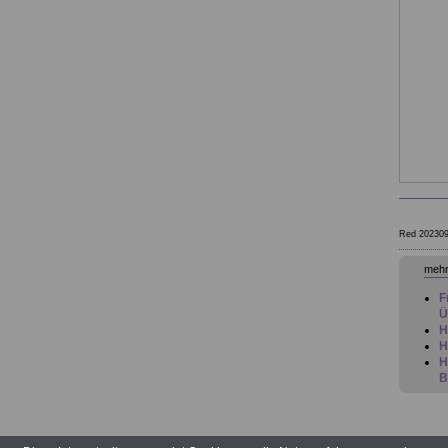
Red 20230
mehr
F
Ü
H
H
H
B
H
H
F
H