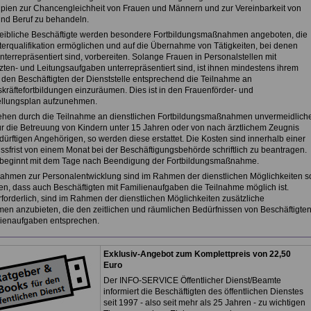
zipien zur Chancengleichheit von Frauen und Männern und zur Vereinbarkeit von
und Beruf zu behandeln.
weibliche Beschäftigte werden besondere Fortbildungsmaßnahmen angeboten, die
terqualifikation ermöglichen und auf die Übernahme von Tätigkeiten, bei denen
terrepräsentiert sind, vorbereiten. Solange Frauen in Personalstellen mit
zten- und Leitungsaufgaben unterrepräsentiert sind, ist ihnen mindestens ihrem
n den Beschäftigten der Dienststelle entsprechend die Teilnahme an
kräftefortbildungen einzuräumen. Dies ist in den Frauenförder- und
ellungsplan aufzunehmen.
tehen durch die Teilnahme an dienstlichen Fortbildungsmaßnahmen unvermeidlich
ür die Betreuung von Kindern unter 15 Jahren oder von nach ärztlichem Zeugnis
ürftigen Angehörigen, so werden diese erstattet. Die Kosten sind innerhalb einer
ssfrist von einem Monat bei der Beschäftigungsbehörde schriftlich zu beantragen.
t beginnt mit dem Tage nach Beendigung der Fortbildungsmaßnahme.
ahmen zur Personalentwicklung sind im Rahmen der dienstlichen Möglichkeiten s
en, dass auch Beschäftigten mit Familienaufgaben die Teilnahme möglich ist.
rforderlich, sind im Rahmen der dienstlichen Möglichkeiten zusätzliche
n anzubieten, die den zeitlichen und räumlichen Bedürfnissen von Beschäftigte
lienaufgaben entsprechen.
Exklusiv-Angebot zum Komplettpreis von 22,50
Euro
Der INFO-SERVICE Öffentlicher Dienst/Beamte
informiert die Beschäftigten des öffentlichen Dienstes
seit 1997 - also seit mehr als 25 Jahren - zu wichtigen