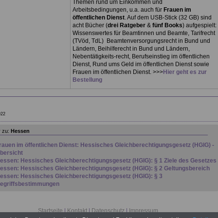
Themen rund um Einkommen und
Arbeitsbedingungen, u.a. auch für
Frauen im
öffentlichen Dienst
. Auf dem USB-Stick (32 GB) sind
acht Bücher (
drei Ratgeber
&
fünf Books
) aufgespielt:
Wissenswertes für Beamtinnen und Beamte, Tarifrecht
(TVöd, TdL) Beamtenversorgungsrecht in Bund und
Ländern, Beihilferecht in Bund und Ländern,
Nebentätigkeits-recht, Berufseinstieg im öffentlichen
Dienst, Rund ums Geld im öffentlichen Dienst sowie
Frauen im öffentlichen Dienst. >>>
Hier geht es zur
Bestellung
922
 zu:
Hessen
rauen im öffentlichen Dienst: Hessisches Gleichberechtigungsgesetz (HGlG) -
bersicht
essen: Hessisches Gleichberechtigungsgesetz (HGlG): § 1 Ziele des Gesetzes
essen: Hessisches Gleichberechtigungsgesetz (HGlG): § 2 Geltungsbereich
essen: Hessisches Gleichberechtigungsgesetz (HGlG): § 3
egriffsbestimmungen
essen: Hessisches Gleichberechtigungsgesetz (HGlG): § 4 Grundsätze
essen: Hessisches Gleichberechtigungsgesetz (HGlG): § 5 Aufstellen von
rauenförder- und Gleichstellungsplänen
Startseite
|
Kontakt
|
Datenschutz
|
Impressum
essen: Hessisches Gleichberechtigungsgesetz (HGlG): § 6 Inhalt des