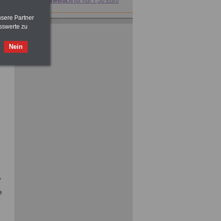
>>>
OnlineBuch
für nur 7,50 Euro
nsere Partner
sswerte zu
Nein
FRAUEN
im Öffentlichen Dienst:
Hinweise und Ratschläge
>>>
OnlineBuch
für nur 7,50 Euro
ACHTUNG
Nebentätigkeitsrecht:
vor Jobaufnahme
schlau machen
>>>
OnlineBuch
für nur 7,50 Euro
,
e