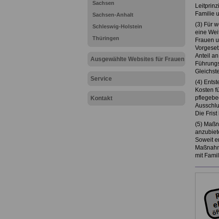
Sachsen
Leitprin
Familie 
Sachsen-Anhalt
(3) Für 
Schleswig-Holstein
eine Wei
Thüringen
Frauen un
Vorgeset
Anteil a
Ausgewählte Websites für Frauen
Führungs
Gleichst
Service
(4) Ents
Kosten f
pflegebed
Kontakt
Ausschlu
Die Fris
(5) Maßn
anzubiet
Soweit e
Maßnahme
mit Fami