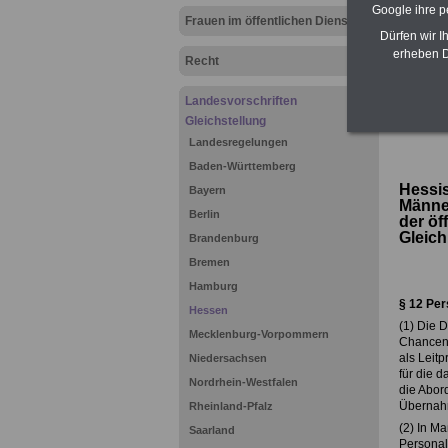
Google ihre 
Frauen im öffentlichen Dienst
Dürfen wir I
erheben D
Recht
Landesvorschriften
Gleichstellung
>>>
zurü
Landesregelungen
Baden-Württemberg
Hessis
Bayern
Männe
Berlin
der öf
Gleich
Brandenburg
Bremen
Hamburg
§
12 Per
Hessen
(1) Die 
Mecklenburg-Vorpommern
Chanceng
als Leit
Niedersachsen
für die d
Nordrhein-Westfalen
die Abor
Übernahm
Rheinland-Pfalz
(2) In M
Saarland
Personal