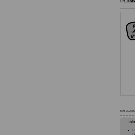
Frauenfö
Red 20230
mehr
F