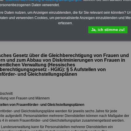
enthalten. Der OnlineService
personenbezogenen Daten verwendet.
bietet 10 Bücher und eBooks
zum herunterladen, lesen und
hre Daten nutzen, um Anzeigen einzublenden, die für Sie relevant sein könnten? U
ausdrucken
>>>zur Bestellung
aten und verwenden Cookies, um personalisierte Anzeigen einzublenden und Me
erfassen.
Ja, ich stimme zu!
ck zum Hessischen Gleichberechtigungsgesetz (HGlH)
ches Gesetz über die Gleichberechtigung von Frauen und
rn und zum Abbau von Diskriminierungen von Frauen in
fentlichen Verwaltung (Hessisches
berechtigungsgesetz - HGlG): §
5 Aufstellen von
förder- und Gleichstellungsplänen
bschnitt
ellung von Frauen und Männern
tellen von Frauenförder- und Gleichstellungsplänen
nförder- und Gleichstellungspläne werden für jeweils sechs Jahre für jede
elle aufgestellt. Personalstellen mehrerer Dienststellen können nach Maßgabe der
is 4 in einem Frauenförder- und Gleichstellungsplan zusammengefasst werden.
er Landesverwaltung kann für Personalstellen mehrerer Dienststellen ein