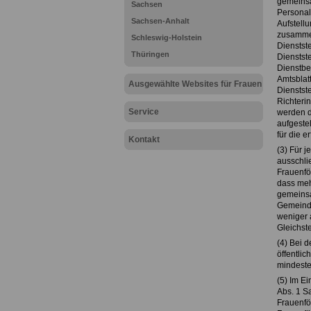
gemeinsa
Sachsen
Personals
Sachsen-Anhalt
Aufstell
zusammen
Schleswig-Holstein
Dienstst
Thüringen
Dienstste
Dienstbe
Amtsblatt
Ausgewählte Websites für Frauen
Dienstste
Richteri
Service
werden d
aufgeste
für die e
Kontakt
(3) Für 
ausschli
Frauenfö
dass meh
gemeinsa
Gemeinde
weniger 
Gleichst
(4) Bei 
öffentli
mindeste
(5) Im E
Abs. 1 S
Frauenför