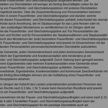
mer Frauenförder- und Gleichstellungsplan aufgestellt werden. Die
tellen von Dienststellen mit weniger als fünfzig Beschäftigten sollen für die
ung von Frauenförder- und Gleichstellungsplänen mit anderen Dienststellen
gefasst werden. Über die Zusammenfassung von Personalstellen mehrerer
ellen in einem Frauenförder- und Gleichstellungsplan und darüber, welche
lle diesen Frauenförder- und Gleichstellungsplan aufstellt, entscheidet die oberste
hörde durch Anordnung, die im Staatsanzeiger für das Land Hessen oder im
 des zuständigen Ministeriums zu veröffentlichen ist. Im Übrigen stellt die
lle die Frauenförder- und Gleichstellungspläne auf. Für Personalstellen der
nnen und Richter und für Personalstellen der Staatsanwältinnen und Staatsanwälte
urch das Ministerium der Justiz besondere Frauenförder- und Gleichstellungsplän
llt. Frauenförder- und Gleichstellungspläne sind jeweils im Einvernehmen mit der
rfassten Personalstellen personalentscheidenden Dienststelle aufzustellen.
jede Gemeinde, jeden Gemeindeverband und jeden kommunalen Zweckverband
eßlich der Eigenbetriebe und Krankenanstalten wird mindestens je ein
rder- und Gleichstellungsplan aufgestellt. Durch Satzung kann geregelt werden,
rere Eigenbetriebe oder mehrere Krankenanstalten einer Gemeinde einen
men Frauenförder- und Gleichstellungsplan aufstellen. Gemeinden,
verbände, Eigenbetriebe, Krankenanstalten und kommunale Zweckverbände mit
als fünfzig Beschäftigten können von der Aufstellung eines Frauenförder- und
ellungsplanes absehen.
den übrigen der Aufsicht des Landes unterstehenden juristischen Personen des
chen Rechts nach § 2 Abs. 1 Nr. 5 sowie beim Hessischen Rundfunk wird jeweils
ns ein Frauenförder- und Gleichstellungsplan aufgestellt.
invernehmen mit der Frauen- und Gleichstellungsbeauftragten und einer nach § 15
atz 4 oder 5 bestellten Frauen- und Gleichstellungsbeauftragten kann der
der- und Gleichstellungsplan für die jeweilige Dienststelle auch als