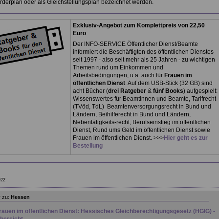
rderplan oder als Gleichstellungsplan bezeichnet werden.
Exklusiv-Angebot zum Komplettpreis von 22,50
Euro
Der INFO-SERVICE Öffentlicher Dienst/Beamte
informiert die Beschäftigten des öffentlichen Dienstes
seit 1997 - also seit mehr als 25 Jahren - zu wichtigen
Themen rund um Einkommen und
Arbeitsbedingungen, u.a. auch für
Frauen im
öffentlichen Dienst
. Auf dem USB-Stick (32 GB) sind
acht Bücher (
drei Ratgeber
&
fünf Books
) aufgespielt:
Wissenswertes für Beamtinnen und Beamte, Tarifrecht
(TVöd, TdL) Beamtenversorgungsrecht in Bund und
Ländern, Beihilferecht in Bund und Ländern,
Nebentätigkeits-recht, Berufseinstieg im öffentlichen
Dienst, Rund ums Geld im öffentlichen Dienst sowie
Frauen im öffentlichen Dienst. >>>
Hier geht es zur
Bestellung
922
 zu:
Hessen
rauen im öffentlichen Dienst: Hessisches Gleichberechtigungsgesetz (HGlG) -