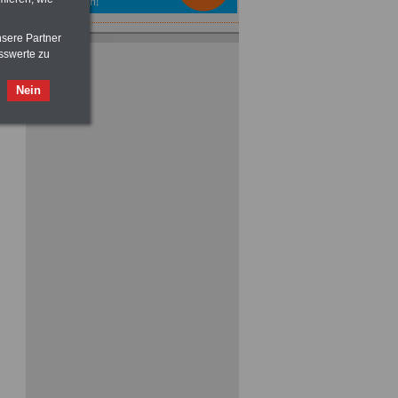
nsere Partner
FRAUEN
im Öffentlichen Dienst:
sswerte zu
Hinweise und Ratschläge
>>>
OnlineBuch
für nur 7,50 Euro
Nein
ACHTUNG
Nebentätigkeitsrecht:
vor Jobaufnahme
schlau machen
>>>
OnlineBuch
für nur 7,50 Euro