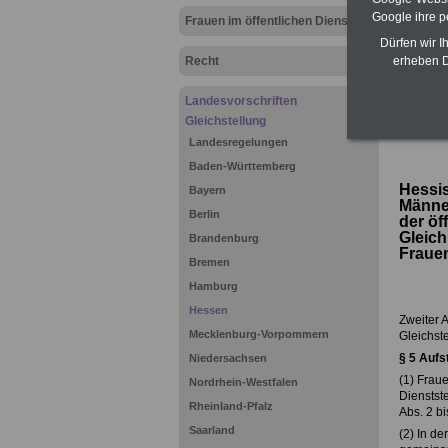
Google ihre 
Frauen im öffentlichen Dienst
Dürfen wir I
Recht
erheben D
Landesvorschriften
Gleichstellung
>>>
zurü
Landesregelungen
Baden-Württemberg
Hessis
Bayern
Männe
Berlin
der öf
Gleich
Brandenburg
Frauen
Bremen
Hamburg
Hessen
Zweiter A
Mecklenburg-Vorpommern
Gleichst
§
5 Aufs
Niedersachsen
(1) Fraue
Nordrhein-Westfalen
Dienstst
Rheinland-Pfalz
Abs. 2 b
Saarland
(2) In d