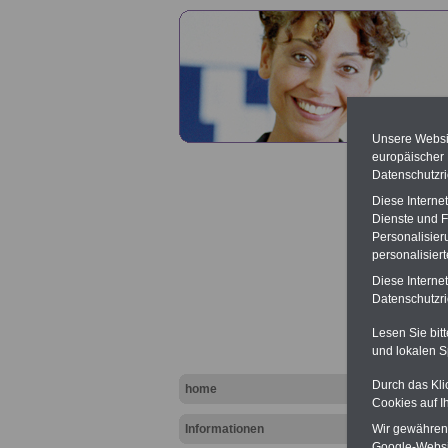
Unsere Websit
europäischer
Datenschutzri
Diese Interne
Dienste und F
Personalisier
personalisier
Hessen
Aufste
Diese Interne
Datenschutzric
Lesen Sie bit
und lokalen S
Durch das Kli
home
Cookies auf I
Informationen
Wir gewähren D
Google-Websi