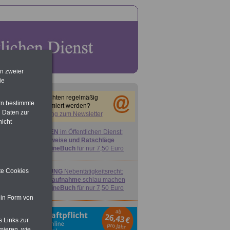
en zweier
ie
Sie möchten regelmäßig
rn bestimmte
informiert werden?
 Daten zur
Anmeldung zum Newsletter
nicht
FRAUEN
im Öffentlichen Dienst:
Hinweise und Ratschläge
>>>
OnlineBuch
für nur 7,50 Euro
ite Cookies
ACHTUNG
Nebentätigkeitsrecht:
vor Jobaufnahme
schlau machen
>>>
OnlineBuch
für nur 7,50 Euro
 in Form von
s Links zur
mieren, wie