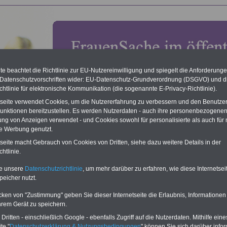
e beachtet die Richtlinie zur EU-Nutzereinwilligung und spiegelt die Anforderung
 Datenschutzvorschriften wider: EU-Datenschutz-Grundverordnung (DSGVO) und d
chtlinie für elektronische Kommunikation (die sogenannte E-Privacy-Richtlinie).
tseite verwendet Cookies, um die Nutzererfahrung zu verbessern und den Benutze
unktionen bereitzustellen. Es werden Nutzerdaten - auch ihre personenbezogenen
ung von Anzeigen verwendet - und Cookies sowohl für personalisierte als auch für 
te Werbung genutzt.
: Hessisches Gleichberechtigungsgesetz (HGlG): § 5
llen von Frauenförder- und Gleichstellungsplänen
tseite macht Gebrauch von Cookies von Dritten, siehe dazu weitere Details in der
htlinie.
O
nline
S
ervic
e
für 10
te unsere
Datenschutzrichtlinie
, um mehr darüber zu erfahren, wie diese Internetse
Euro
peicher nutzt.
Für nur 10,00 Euro bei einer
Laufzeit von 12 Monaten bleiben
cken von "Zustimmung" geben Sie dieser Internetseite die Erlaubnis, Informationen
Sie in den wichtigsten Fragen
hrem Gerät zu speichern.
zum Öffentlichen Dienst auf dem
Laufenden: auch ein eBook zu
ritten - einschließlich Google - ebenfalls Zugriff auf die Nutzerdaten. Mithilfe eine
Frauen im öffentlichen Dienst
ist
te "
Datenschutzerklärung & Nutzungsbedingungen
" können Sie sich darüber infor